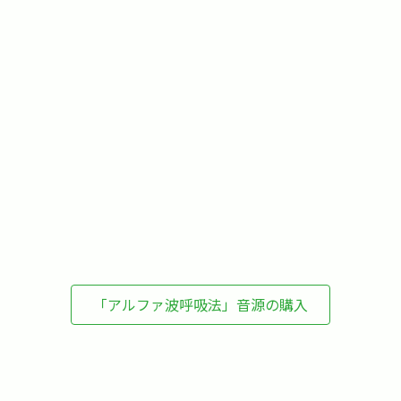
」
「アルファ波呼吸法」音源の購入