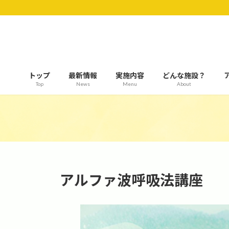
コ
ナ
ン
ビ
テ
ゲ
ン
ー
ツ
シ
へ
ョ
トップ
最新情報
実施内容
どんな施設？
ス
ン
Top
News
Menu
About
キ
に
ッ
移
プ
動
アルファ波呼吸法講座