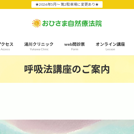
★2026年5月〜 第2駐車場に変更あり★
アクセス
湯川クリニック
web問診票
オンライン講座
Access
Yukawa Clinic
Form
Lesson
呼吸法講座のご案内