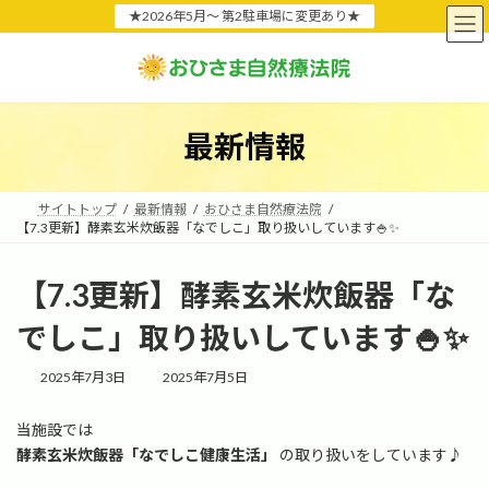
コ
ナ
★2026年5月〜 第2駐車場に変更あり★
ン
ビ
テ
ゲ
ン
ー
ツ
シ
へ
ョ
最新情報
ス
ン
キ
に
ッ
移
プ
動
サイトトップ
最新情報
おひさま自然療法院
【7.3更新】酵素玄米炊飯器「なでしこ」取り扱いしています🍚✨
【7.3更新】酵素玄米炊飯器「な
でしこ」取り扱いしています🍚✨
最
2025年7月3日
2025年7月5日
終
更
当施設では
新
酵素玄米炊飯器「なでしこ健康生活」
の取り扱いをしています♪
日
時