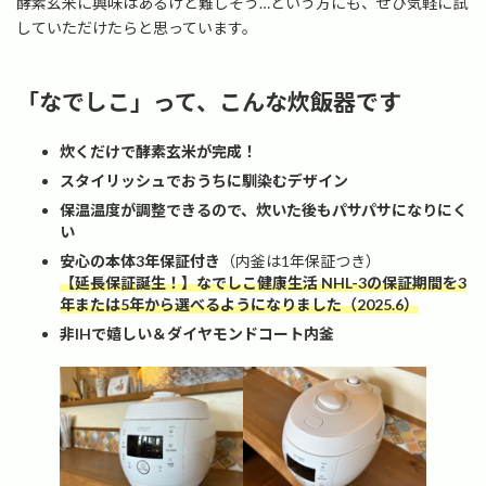
酵素玄米に興味はあるけど難しそう…という方にも、ぜひ気軽に試
していただけたらと思っています。
「なでしこ」って、こんな炊飯器です
炊くだけで酵素玄米が完成！
スタイリッシュでおうちに馴染むデザイン
保温温度が調整できるので、炊いた後もパサパサになりにく
い
安心の本体3年保証付き
（内釜は1年保証つき）
【延長保証誕生！】なでしこ健康生活 NHL-3の保証期間を3
年または5年から選べるようになりました（2025.6）
非IHで嬉しい＆ダイヤモンドコート内釜