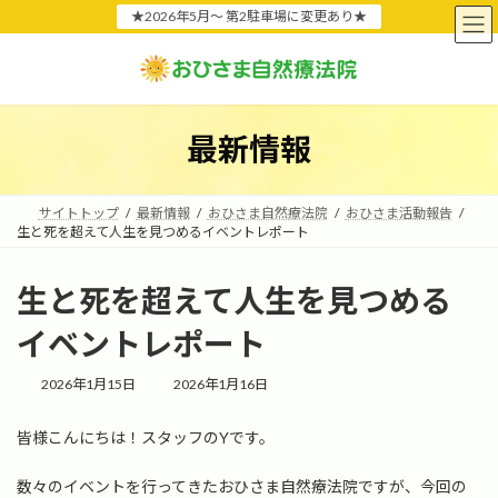
コ
ナ
★2026年5月〜 第2駐車場に変更あり★
ン
ビ
テ
ゲ
ン
ー
ツ
シ
へ
ョ
最新情報
ス
ン
キ
に
ッ
移
プ
動
サイトトップ
最新情報
おひさま自然療法院
おひさま活動報告
生と死を超えて人生を見つめるイベントレポート
生と死を超えて人生を見つめる
イベントレポート
最
2026年1月15日
2026年1月16日
終
更
皆様こんにちは！スタッフのYです。
新
日
時
数々のイベントを行ってきたおひさま自然療法院ですが、今回の